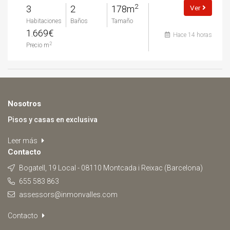
2
3
2
178m
Ver
Habitaciones
Baños
Tamaño
1.669€
Hace 14 horas
2
Precio m
Nosotros
Pisos y casas en exclusiva
Leer más
Contacto
Bogatell, 19 Local - 08110 Montcada i Reixac (Barcelona)
655 583 863
assessors@inmonvalles.com
Contacto