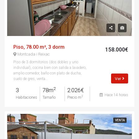
Piso, 78.00 m², 3 dorm
158.000€
Montcada i Reixac
Piso de 3 dormitorios (dos dobles y uno
individual), cocina bien con salida a lavadero,
amplio comedor, baño con plato de ducha,
Ver
suelo de gres, venta...
2
3
78m
2.026€
Hace 14 horas
2
Habitaciones
Tamaño
Precio m
VENTA