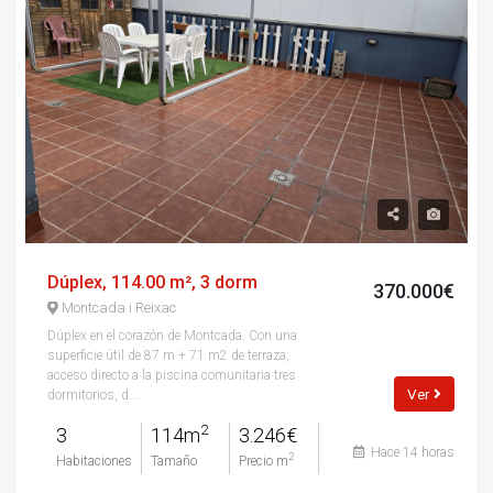
Dúplex, 114.00 m², 3 dorm
370.000€
Montcada i Reixac
Dúplex en el corazón de Montcada. Con una
superficie útil de 87 m + 71 m2 de terraza,
acceso directo a la piscina comunitaria tres
Ver
dormitorios, d...
2
3
114m
3.246€
Hace 14 horas
2
Habitaciones
Tamaño
Precio m