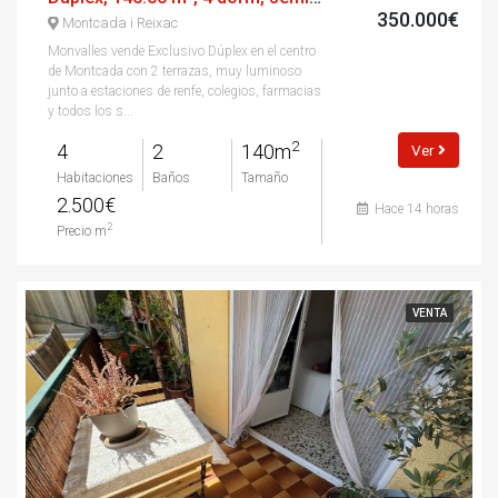
350.000€
Montcada i Reixac
Monvalles vende Exclusivo Dúplex en el centro
de Montcada con 2 terrazas, muy luminoso
junto a estaciones de renfe, colegios, farmacias
y todos los s...
2
4
2
140m
Ver
Habitaciones
Baños
Tamaño
2.500€
Hace 14 horas
2
Precio m
VENTA