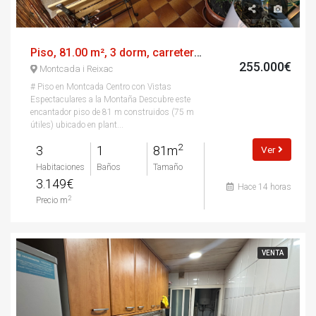
Piso, 81.00 m², 3 dorm, carretera vella
255.000€
Montcada i Reixac
# Piso en Montcada Centro con Vistas
Espectaculares a la Montaña Descubre este
encantador piso de 81 m construidos (75 m
útiles) ubicado en plant...
2
3
1
81m
Ver
Habitaciones
Baños
Tamaño
3.149€
Hace 14 horas
2
Precio m
VENTA