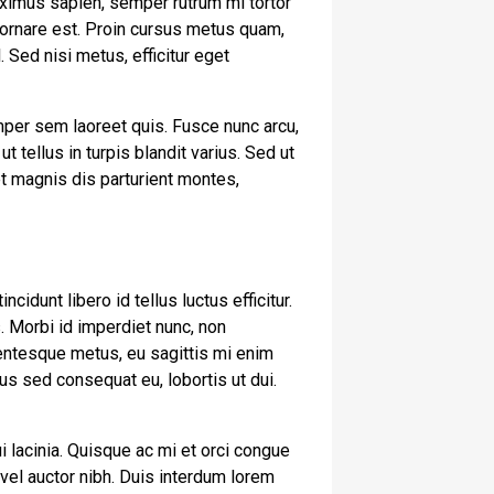
ximus sapien, semper rutrum mi tortor
t ornare est. Proin cursus metus quam,
 Sed nisi metus, efficitur eget
mper sem laoreet quis. Fusce nunc arcu,
ut tellus in turpis blandit varius. Sed ut
et magnis dis parturient montes,
cidunt libero id tellus luctus efficitur.
. Morbi id imperdiet nunc, non
lentesque metus, eu sagittis mi enim
us sed consequat eu, lobortis ut dui.
i lacinia. Quisque ac mi et orci congue
vel auctor nibh. Duis interdum lorem