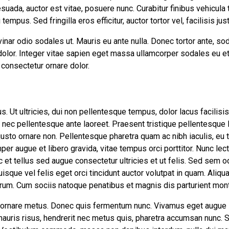
suada, auctor est vitae, posuere nunc. Curabitur finibus vehicula
empus. Sed fringilla eros efficitur, auctor tortor vel, facilisis jus
inar odio sodales ut. Mauris eu ante nulla. Donec tortor ante, s
 dolor. Integer vitae sapien eget massa ullamcorper sodales eu et
 consectetur ornare dolor.
us. Ut ultricies, dui non pellentesque tempus, dolor lacus facilis
, nec pellentesque ante laoreet. Praesent tristique pellentesque l
usto ornare non. Pellentesque pharetra quam ac nibh iaculis, eu t
mper augue et libero gravida, vitae tempus orci porttitor. Nunc le
 et tellus sed augue consectetur ultricies et ut felis. Sed sem o
uisque vel felis eget orci tincidunt auctor volutpat in quam. Ali
trum. Cum sociis natoque penatibus et magnis dis parturient mont
 id, ornare metus. Donec quis fermentum nunc. Vivamus eget augu
auris risus, hendrerit nec metus quis, pharetra accumsan nunc. 