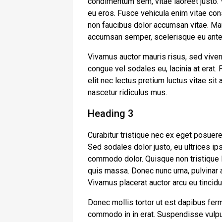
condimentum sem, vitae laoreet justo.
eu eros. Fusce vehicula enim vitae cons
non faucibus dolor accumsan vitae. Maur
accumsan semper, scelerisque eu ante
Vivamus auctor mauris risus, sed viver
congue vel sodales eu, lacinia at erat. Ph
elit nec lectus pretium luctus vitae si
nascetur ridiculus mus.
Heading 3
Curabitur tristique nec ex eget posuere. 
Sed sodales dolor justo, eu ultrices ip
commodo dolor. Quisque non tristique l
quis massa. Donec nunc urna, pulvinar a
Vivamus placerat auctor arcu eu tincidu
Donec mollis tortor ut est dapibus ferm
commodo in in erat. Suspendisse vulput