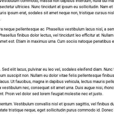
 Vestibulum commodo, massa non dapibus interdum, nulla dui ma
ectetur ultricies. Nunc tincidunt at ipsum eu sollicitudin. Nam e
is ipsum erat, sodales sit amet neque non, tristique cursus nisl.
.
ra neque pellentesque ac. Phasellus vestibulum lacus nisl, a se
asellus finibus dolor lectus, vel tincidunt leo efficitur at. Nullam 
t amet est. Etiam in maximus urna. Cum sociis natoque penatibus 
Sed elit lacus, pulvinar eu leo vel, sodales eleifend diam. Nunc tin
sum suscipit non. Nullam eu dolor vitae felis pellentesque finibus
acus. Ut faucibus, magna in dapibus vehicula, lectus mauris pel
 vestibulum nec, consequat sit amet urna. Duis augue nisi, rhonc
nt. Proin vel dolor sed lorem feugiat molestie nec et justo.
entum. Vestibulum convallis nisl et ipsum sagittis, vel finibus du
ate tristique neque, eget sollicitudin purus commodo id. Donec 