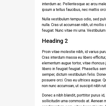
interdum ac. Pellentesque ac arcu male
ipsum a tellus faucibus, nec mattis orci t
Nulla vestibulum tempus odio, sed pulv
nulla. Cras ut accumsan nibh, ut mollis
feugiat. Nunc vitae mi urna. Vestibulum
Heading 2
Proin vitae molestie nibh, id varius pur
Cras interdum massa eu libero efficitur
elementum augue tortor, vitae rhoncus j
libero in feugiat feugiat. Phasellus se
semper, dictum vestibulum felis. Donec
posuere orci. Cras eu ultrices augue. Q
non nunc accumsan, ut suscipit nibh ru
Donec a nibh blandit, porttitor purus
sollicitudin urna commodo at. Aenean m