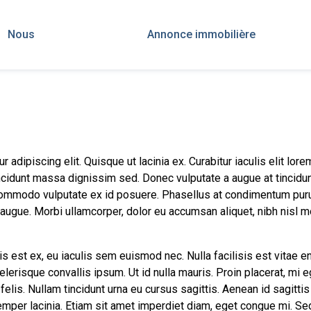
Nous
Annonce immobilière
dipiscing elit. Quisque ut lacinia ex. Curabitur iaculis elit lorem, 
cidunt massa dignissim sed. Donec vulputate a augue at tincidun
 commodo vulputate ex id posuere. Phasellus at condimentum puru
ugue. Morbi ullamcorper, dolor eu accumsan aliquet, nibh nisl mol
s est ex, eu iaculis sem euismod nec. Nulla facilisis est vitae e
celerisque convallis ipsum. Ut id nulla mauris. Proin placerat, mi 
 felis. Nullam tincidunt urna eu cursus sagittis. Aenean id sagittis
per lacinia. Etiam sit amet imperdiet diam, eget congue mi. Sed sa