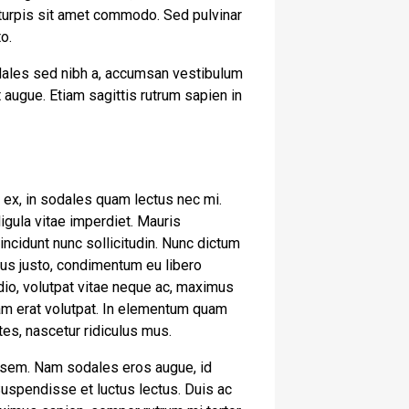
 turpis sit amet commodo. Sed pulvinar
to.
odales sed nibh a, accumsan vestibulum
 augue. Etiam sagittis rutrum sapien in
is ex, in sodales quam lectus nec mi.
igula vitae imperdiet. Mauris
incidunt nunc sollicitudin. Nunc dictum
ctus justo, condimentum eu libero
dio, volutpat vitae neque ac, maximus
quam erat volutpat. In elementum quam
es, nascetur ridiculus mus.
e sem. Nam sodales eros augue, id
Suspendisse et luctus lectus. Duis ac