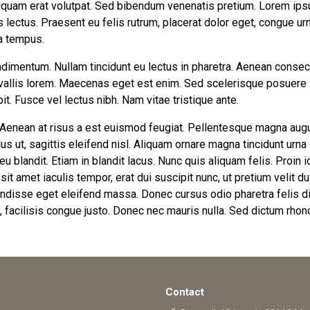
liquam erat volutpat. Sed bibendum venenatis pretium. Lorem ips
es lectus. Praesent eu felis rutrum, placerat dolor eget, congue 
 a tempus.
ondimentum. Nullam tincidunt eu lectus in pharetra. Aenean consec
nvallis lorem. Maecenas eget est enim. Sed scelerisque posuere la
t. Fusce vel lectus nibh. Nam vitae tristique ante.
 Aenean at risus a est euismod feugiat. Pellentesque magna augu
lus ut, sagittis eleifend nisl. Aliquam ornare magna tincidunt urna
 blandit. Etiam in blandit lacus. Nunc quis aliquam felis. Proin id
it amet iaculis tempor, erat dui suscipit nunc, ut pretium velit d
isse eget eleifend massa. Donec cursus odio pharetra felis di
, facilisis congue justo. Donec nec mauris nulla. Sed dictum rhon
Contact