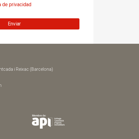
a de privacidad
Enviar
ntcada i Reixac (Barcelona)
m